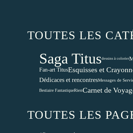
TOUTES LES CAT
Saga Titus
M
dessins à colorier
Esquisses et Crayonn
Fan-art Titus
Dédicaces et rencontres
Messages de Servi
Carnet de Voyag
Rien
Bestiaire Fantastique
TOUTES LES PAG