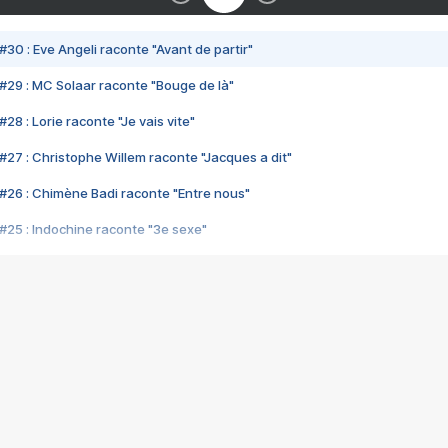
#30 : Eve Angeli raconte "Avant de partir"
#29 : MC Solaar raconte "Bouge de là"
28 : Lorie raconte "Je vais vite"
#27 : Christophe Willem raconte "Jacques a dit"
#26 : Chimène Badi raconte "Entre nous"
#25 : Indochine raconte "3e sexe"
#24 : Zaho raconte "C'est chelou"
#23 : Patrick Bruel raconte "Au café des délices"
#22 : Kyo raconte "Le chemin"
#21 : Nolwenn Leroy raconte "Cassé"
#20 : Patrick Hernandez raconte "Born to be alive"
#19 : Lorie raconte "Près de moi"