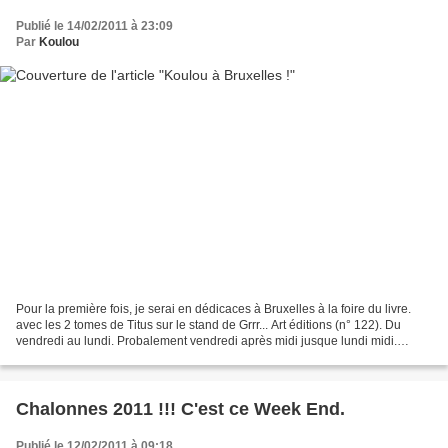
Publié le 14/02/2011 à 23:09
Par
Koulou
Pour la première fois, je serai en dédicaces à Bruxelles à la foire du livre.
avec les 2 tomes de Titus sur le stand de Grrr... Art éditions (n° 122). Du
vendredi au lundi. Probalement vendredi après midi jusque lundi midi.
J'espère rencontrer ceux d'entre-vous...
Chalonnes 2011 !!! C'est ce Week End.
Publié le 12/02/2011 à 09:18