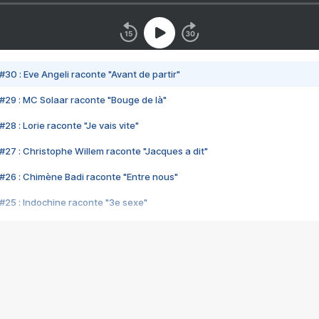
#30 : Eve Angeli raconte "Avant de partir"
#29 : MC Solaar raconte "Bouge de là"
28 : Lorie raconte "Je vais vite"
#27 : Christophe Willem raconte "Jacques a dit"
#26 : Chimène Badi raconte "Entre nous"
#25 : Indochine raconte "3e sexe"
#24 : Zaho raconte "C'est chelou"
#23 : Patrick Bruel raconte "Au café des délices"
#22 : Kyo raconte "Le chemin"
#21 : Nolwenn Leroy raconte "Cassé"