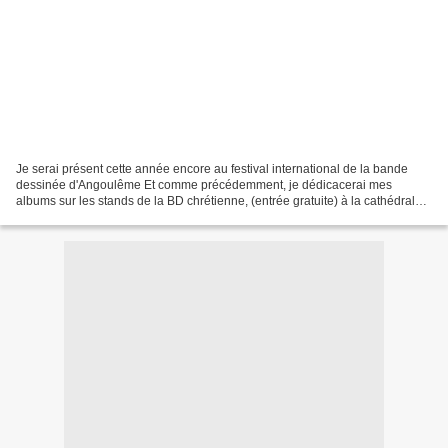
Je serai présent cette année encore au festival international de la bande
dessinée d'Angoulême Et comme précédemment, je dédicacerai mes
albums sur les stands de la BD chrétienne, (entrée gratuite) à la cathédrale
principalement ainsi qu'à l'église Saint...