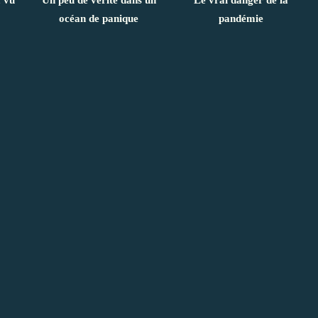
, vu
Un peu de vérité dans un
Le vrai danger de la
océan de panique
pandémie