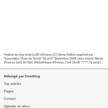
Festival du livre et de la BD d'Evreux (27) 9ème Edition organisé par
"association l'Eure du Terroir" 06 et 07 Septembre 2008 Lieux exacts: Mirroir
d'eau au bord de l'Iton, Médiathèque d'Evreux, Ciné Zénith ****** J'y serai le
dimanche 7 pour dédicacer...
Hébergé par Overblog
Top articles
Pages
Contact
Signaler un abus