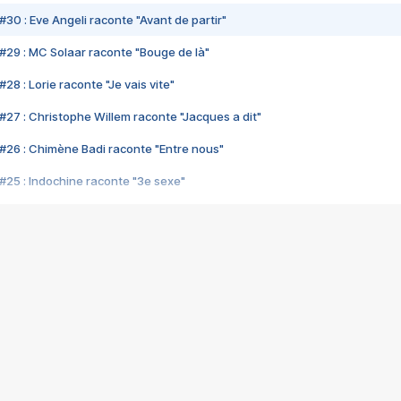
#30 : Eve Angeli raconte "Avant de partir"
#29 : MC Solaar raconte "Bouge de là"
28 : Lorie raconte "Je vais vite"
#27 : Christophe Willem raconte "Jacques a dit"
#26 : Chimène Badi raconte "Entre nous"
#25 : Indochine raconte "3e sexe"
#24 : Zaho raconte "C'est chelou"
#23 : Patrick Bruel raconte "Au café des délices"
#22 : Kyo raconte "Le chemin"
#21 : Nolwenn Leroy raconte "Cassé"
#20 : Patrick Hernandez raconte "Born to be alive"
#19 : Lorie raconte "Près de moi"