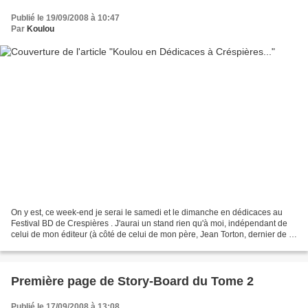
Publié le 19/09/2008 à 10:47
Par
Koulou
On y est, ce week-end je serai le samedi et le dimanche en dédicaces au
Festival BD de Crespières . J'aurai un stand rien qu'à moi, indépendant de
celui de mon éditeur (à côté de celui de mon père, Jean Torton, dernier de la
liste des auteurs) où je serai...
Première page de Story-Board du Tome 2
Publié le 17/09/2008 à 13:08