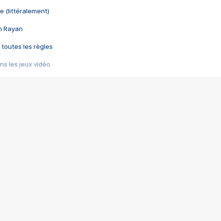
e (littéralement)
im Rayan
 toutes les règles
s les jeux vidéo
us choquant de Rockstar ? - Le scandale BULLY
e plus moche de Steam
du RÊVE tourne au CAUCHEMAR
pendant 8 heures
it… à tort
umiliés par un jeu vidéo
ire - Final Fantasy 8
ti un empire - Age of Empires