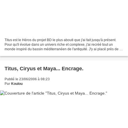
Titus est le Héros du projet BD le plus abouti que j'ai fait jusqu'à présent.
Pour qu'il évolue dans un univers riche et complexe, j'ai recréé tout un
monde inspiré du bassin méditerranéen de l'antiquité. J'y ai placé près de 22
peuples imaginaires dont...
Titus, Ciryus et Maya... Encrage.
Publié le 23/06/2006 à 08:23
Par
Koulou