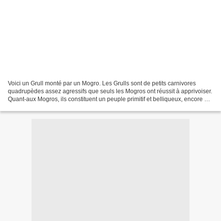
Voici un Grull monté par un Mogro. Les Grulls sont de petits carnivores
quadrupèdes assez agressifs que seuls les Mogros ont réussit à apprivoiser.
Quant-aux Mogros, ils constituent un peuple primitif et belliqueux, encore à
l'âge de pierre. Les Mogros...