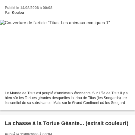
Publié le 14/08/2006 à 00:08
Par
Koulou
Le Monde de Titus est peuplé d'annimaux étonnants. Sur L'île de Titus il y a
bien sûr les Tortues géantes desquelles la tribu de Titus (les Snogards) tire
l'essentiel de sa subsistance. Mais sur le Grand Continent où les Snogards
devront s'implanter après...
La chasse à la Tortue Géante... (extrait couleur!)
Publié le 11/08/2006 à 00:04