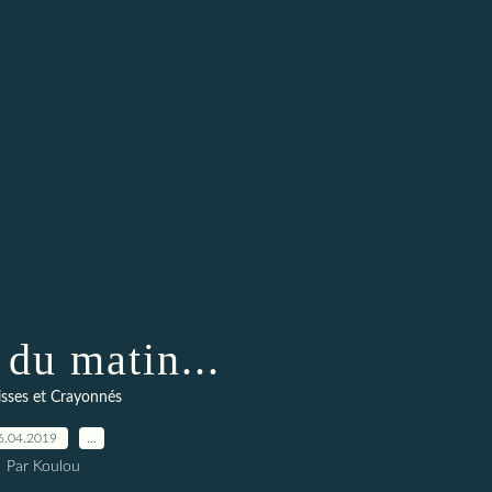
 du matin...
sses et Crayonnés
6.04.2019
…
Par Koulou