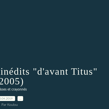
inédits "d'avant Titus"
2005)
isses et crayonnés
0.04.2019
…
Par Koulou