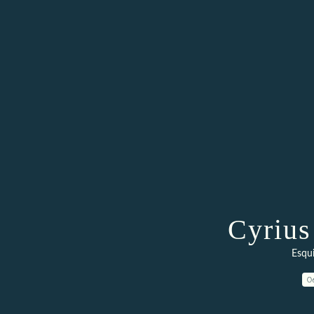
Cyrius
Esqui
0