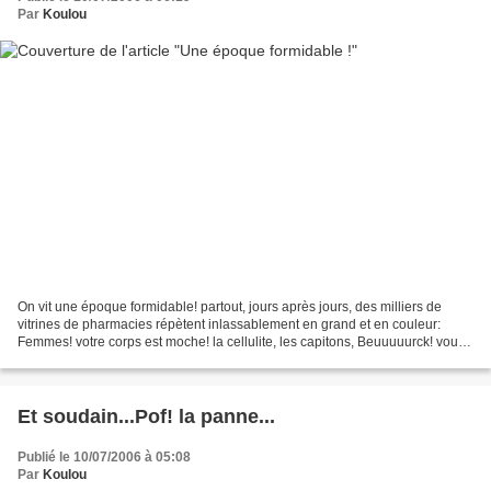
Par
Koulou
On vit une époque formidable! partout, jours après jours, des milliers de
vitrines de pharmacies répètent inlassablement en grand et en couleur:
Femmes! votre corps est moche! la cellulite, les capitons, Beuuuuurck! vous
êtes moches.... par nature! Hé...
Et soudain...Pof! la panne...
Publié le 10/07/2006 à 05:08
Par
Koulou