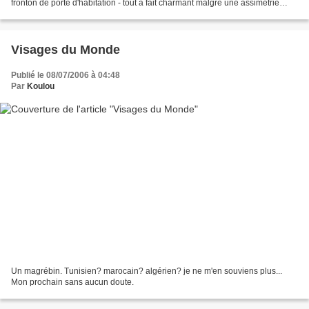
fronton de porte d'habitation - tout à fait charmant malgré une assimétrie
flagrante - On voit que le sculpteur...
Visages du Monde
Publié le 08/07/2006 à 04:48
Par
Koulou
Un magrébin. Tunisien? marocain? algérien? je ne m'en souviens plus...
Mon prochain sans aucun doute.