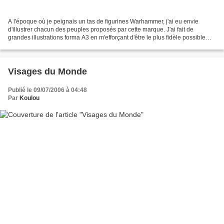
A l'époque où je peignais un tas de figurines Warhammer, j'ai eu envie
d'illustrer chacun des peuples proposés par cette marque. J'ai fait de
grandes illustrations forma A3 en m'efforçant d'être le plus fidèle possible
aux figurines et aux lettrages utiliser...
Visages du Monde
Publié le 09/07/2006 à 04:48
Par
Koulou