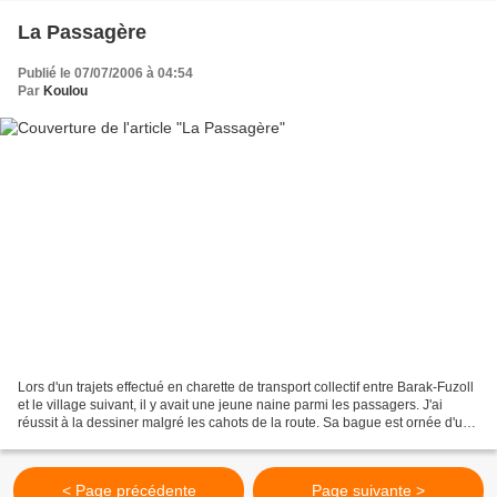
La Passagère
Publié le 07/07/2006 à 04:54
Par
Koulou
Lors d'un trajets effectué en charette de transport collectif entre Barak-Fuzoll
et le village suivant, il y avait une jeune naine parmi les passagers. J'ai
réussit à la dessiner malgré les cahots de la route. Sa bague est ornée d'un
motif très commun...
< Page précédente
Page suivante >