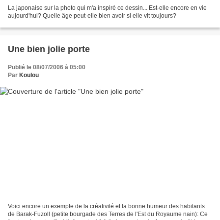
La japonaise sur la photo qui m'a inspiré ce dessin... Est-elle encore en vie
aujourd'hui? Quelle âge peut-elle bien avoir si elle vit toujours?
Une bien jolie porte
Publié le 08/07/2006 à 05:00
Par
Koulou
Voici encore un exemple de la créativité et la bonne humeur des habitants
de Barak-Fuzoll (petite bourgade des Terres de l'Est du Royaume nain): Ce