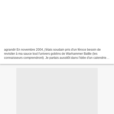
agrandir En novembre 2004, j'étais soudain pris d'un féroce besoin de
revisiter à ma sauce tout l'univers goblins de Warhammer Battle (les
connaisseurs comprendront). Je partais aussitôt dans l'idée d'un calendrier
goblins 2005 et réalisais en un mois...