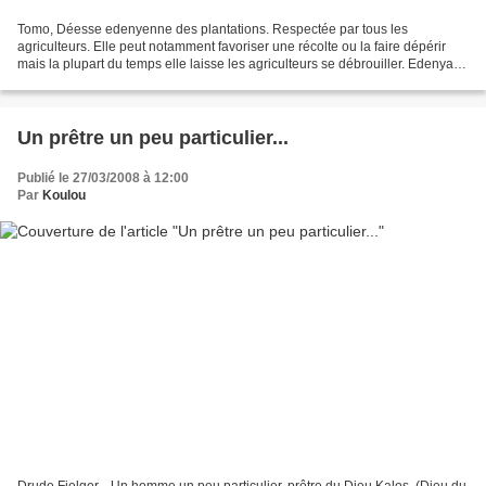
Tomo, Déesse edenyenne des plantations. Respectée par tous les
agriculteurs. Elle peut notamment favoriser une récolte ou la faire dépérir
mais la plupart du temps elle laisse les agriculteurs se débrouiller. Edenya
est un Monde étonnant gouverné par...
Un prêtre un peu particulier...
Publié le 27/03/2008 à 12:00
Par
Koulou
Drude Fielger... Un homme un peu particulier, prêtre du Dieu Kalos, (Dieu du