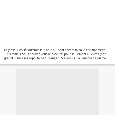
ça y est ! il est là tout frais tout neuf qui sent encore la colle et l'imprimerie ...
Titus-tome 1 Vous pouvez vous le procurer pour seulement 10 euros (port
gratuit France métropolitaine / Etranger +5 euros) ICI ou encore Là ou même
Là , et ici , Ici...