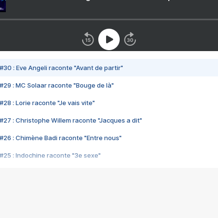
#30 : Eve Angeli raconte "Avant de partir"
#29 : MC Solaar raconte "Bouge de là"
28 : Lorie raconte "Je vais vite"
#27 : Christophe Willem raconte "Jacques a dit"
#26 : Chimène Badi raconte "Entre nous"
#25 : Indochine raconte "3e sexe"
#24 : Zaho raconte "C'est chelou"
#23 : Patrick Bruel raconte "Au café des délices"
#22 : Kyo raconte "Le chemin"