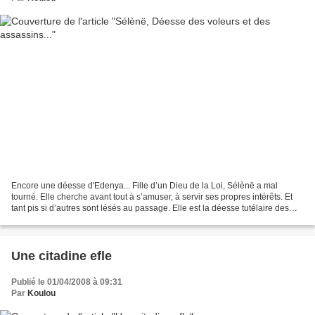
Encore une déesse d'Edenya... Fille d’un Dieu de la Loi, Sélènë a mal
tourné. Elle cherche avant tout à s’amuser, à servir ses propres intérêts. Et
tant pis si d’autres sont lésés au passage. Elle est la déesse tutélaire des
spadassins, voleurs, assassins...
Une citadine efle
Publié le 01/04/2008 à 09:31
Par
Koulou