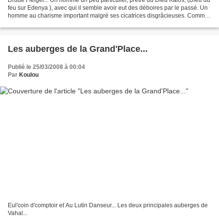
feu sur Edenya ), avec qui il semble avoir eut des déboires par le passé. Un
homme au charisme important malgré ses cicatrices disgrâcieuses. Comme
quoi... Le charisme n'est...
Les auberges de la Grand'Place...
Publié le 25/03/2008 à 00:04
Par
Koulou
Eul'coin d'comptoir et Au Lutin Danseur... Les deux principales auberges de
Vahal...