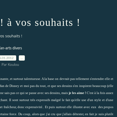
 à vos souhaits !
os souhaits !
an-arts divers
6.01.2012
…
Par Koulou
nte, et surtout talentueuse. A la base on devrait pas tellement s'entendre elle et
st fan de Disney et moi pas du tout, et que ses dessins s'en inspirent beaucoup (elle
 ne sais pas ce qui se passe avec ses dessins, mais
je les aime !
C'est à la fois assez
chant. Il sont surtout très expressifs malgré le fait qu'elle use d'un style et d'une
t fraîcheur, donc expressivité.. Et puis surtout elle illustre avec eux des propos
aine force. Du coup, alors que j'ai cru que j'allais détester, en fait je suis plutôt