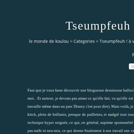
Tseumpfeuh !
le monde de koulou
>
Categories
>
Tseumpfeuh ! à v
F
1
Faut que je vous fasse découvrir une blogueuse dessineuse hallucina
moi... Et surtout, je devrais pas aimer ce qu'elle fait, vu qu'elle e
travaille même dans un parc Disney c'est pour dire). Mais voilà, je
kitch, plein de brillants, presque de paillettes, et malgré tout tou
technique hyper soignée, ce qui, en général, suprime spontanéité e
pas naïfs ni neu-neu, ce qui donne finalement à son travail une cert