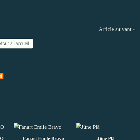
Article suivant »
tour à l'accueil
RO
Fanart Emile Bravo
Jüne Plã