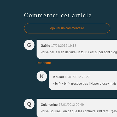
Commenter cet article
Ajouter un commentaire
G
Gaëlle
17/01/2012 19:18
<br /> he! je vien de faire un tour; c'est super sont blog
Répondre
K
Koulou
18/01/2012 22:27
<br /> <br /> n'est-ce pas ! Hyper glossy mais
Q
Quichottine
17/01/2012 00:49
<br /> Sourire... on dit que les contraire s'attirent... :)<b