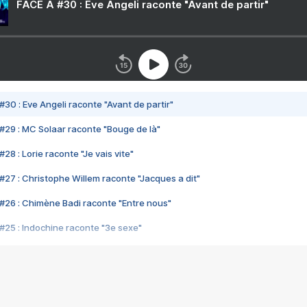
FACE A #30 : Eve Angeli raconte "Avant de partir"
#30 : Eve Angeli raconte "Avant de partir"
#29 : MC Solaar raconte "Bouge de là"
28 : Lorie raconte "Je vais vite"
#27 : Christophe Willem raconte "Jacques a dit"
#26 : Chimène Badi raconte "Entre nous"
#25 : Indochine raconte "3e sexe"
#24 : Zaho raconte "C'est chelou"
#23 : Patrick Bruel raconte "Au café des délices"
#22 : Kyo raconte "Le chemin"