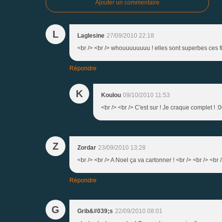
Ajouter un commentaire
L
Laglesine
27/09/2010 22:18
<br /> <br /> whouuuuuuuu ! elles sont superbes ces fig
Répondre
K
Koulou
09/10/2010 11:53
<br /> <br /> C'est sur ! Je craque complet ! :0
Z
Zordar
23/09/2010 13:28
<br /> <br /> A Noel ça va cartonner ! <br /> <br /> <br /
Répondre
G
Grib&#039;s
22/09/2010 08:01