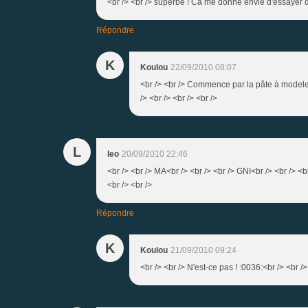
<br /> <br /> superbe ! Ca me donne envie d'essayer de 
Répondre
K
Koulou
22/09/2010 08:07
<br /> <br /> Commence par la pâte à modeler 
/> <br /> <br /> <br />
L
leo
20/09/2010 22:46
<br /> <br /> MA<br /> <br /> <br /> GNI<br /> <br /> <b
<br /> <br />
Répondre
K
Koulou
21/09/2010 09:24
<br /> <br /> N'est-ce pas ! :0036:<br /> <br />