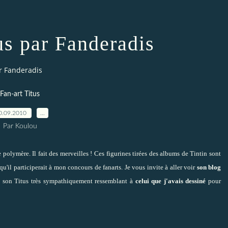
us par Fanderadis
ar Fanderadis
Fan-art Titus
0.09.2010
…
Par Koulou
polymère. Il fait des merveilles ! Ces figurines tirées des albums de Tintin sont
qu'il participerait à mon concours de fanarts. Je vous invite à aller voir
son blog
 de son Titus très sympathiquement ressemblant à
celui que j'avais dessiné
pour