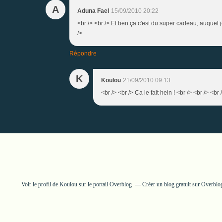
A
Aduna Fael
15/09/2010 20:22
<br /> <br /> Et ben ça c'est du super cadeau, auquel j
/>
Répondre
K
Koulou
21/09/2010 09:13
<br /> <br /> Ca le fait hein ! <br /> <br /> <br 
Voir le profil de
Koulou
sur le portail Overblog
Créer un blog gratuit sur Overblo