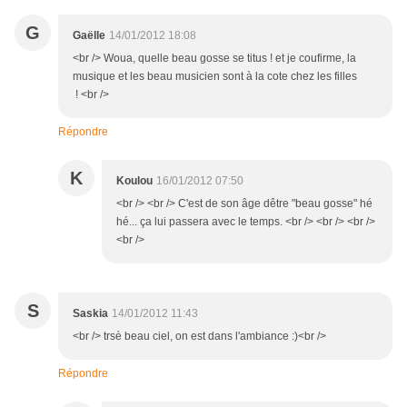
G
Gaëlle
14/01/2012 18:08
<br /> Woua, quelle beau gosse se titus ! et je coufirme, la
musique et les beau musicien sont à la cote chez les filles
! <br />
Répondre
K
Koulou
16/01/2012 07:50
<br /> <br /> C'est de son âge dêtre "beau gosse" hé
hé... ça lui passera avec le temps. <br /> <br /> <br />
<br />
S
Saskia
14/01/2012 11:43
<br /> trsè beau ciel, on est dans l'ambiance :)<br />
Répondre