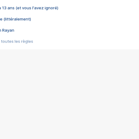
 a 13 ans (et vous l'avez ignoré)
e (littéralement)
im Rayan
 toutes les règles
s les jeux vidéo
us choquant de Rockstar ? - Le scandale BULLY
e plus moche de Steam
du RÊVE tourne au CAUCHEMAR
pendant 8 heures
it… à tort
umiliés par un jeu vidéo
ire - Final Fantasy 8