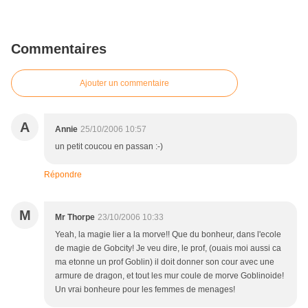
Commentaires
Ajouter un commentaire
A
Annie
25/10/2006 10:57
un petit coucou en passan :-)
Répondre
M
Mr Thorpe
23/10/2006 10:33
Yeah, la magie lier a la morve!! Que du bonheur, dans l'ecole
de magie de Gobcity! Je veu dire, le prof, (ouais moi aussi ca
ma etonne un prof Goblin) il doit donner son cour avec une
armure de dragon, et tout les mur coule de morve Goblinoide!
Un vrai bonheure pour les femmes de menages!