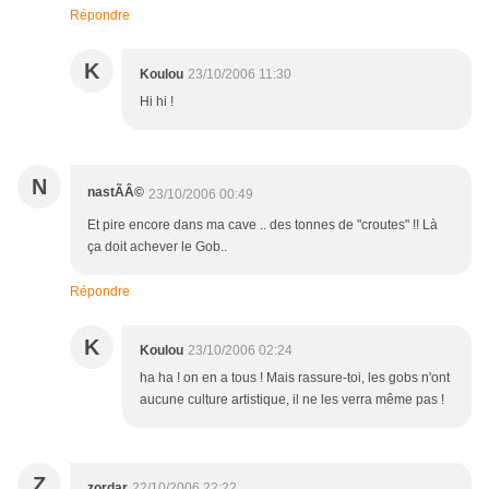
Répondre
K
Koulou
23/10/2006 11:30
Hi hi !
N
nastÃÂ©
23/10/2006 00:49
Et pire encore dans ma cave .. des tonnes de "croutes" !! Là
ça doit achever le Gob..
Répondre
K
Koulou
23/10/2006 02:24
ha ha ! on en a tous ! Mais rassure-toi, les gobs n'ont
aucune culture artistique, il ne les verra même pas !
Z
zordar
22/10/2006 22:22