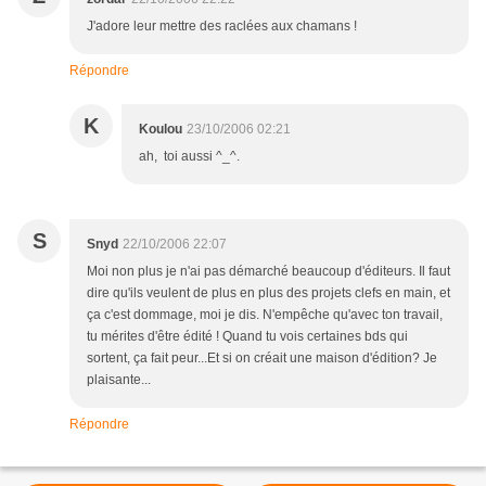
J'adore leur mettre des raclées aux chamans !
Répondre
K
Koulou
23/10/2006 02:21
ah, toi aussi ^_^.
S
Snyd
22/10/2006 22:07
Moi non plus je n'ai pas démarché beaucoup d'éditeurs. Il faut
dire qu'ils veulent de plus en plus des projets clefs en main, et
ça c'est dommage, moi je dis. N'empêche qu'avec ton travail,
tu mérites d'être édité ! Quand tu vois certaines bds qui
sortent, ça fait peur...Et si on créait une maison d'édition? Je
plaisante...
Répondre