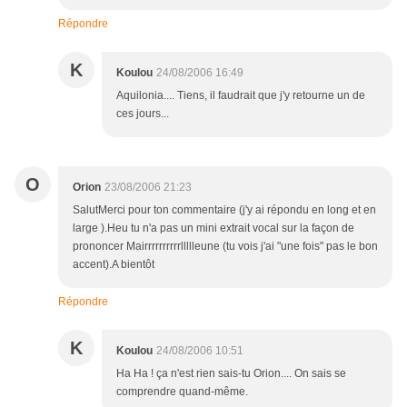
Répondre
K
Koulou
24/08/2006 16:49
Aquilonia.... Tiens, il faudrait que j'y retourne un de
ces jours...
O
Orion
23/08/2006 21:23
SalutMerci pour ton commentaire (j'y ai répondu en long et en
large ).Heu tu n'a pas un mini extrait vocal sur la façon de
prononcer Mairrrrrrrrrrllllleune (tu vois j'ai "une fois" pas le bon
accent).A bientôt
Répondre
K
Koulou
24/08/2006 10:51
Ha Ha ! ça n'est rien sais-tu Orion.... On sais se
comprendre quand-même.