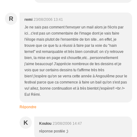
R
remi
23/08/2006 13:41
Je ne sais pas comment t'envoyer un mail alors je t'écris par
ici...c'est pas un commentaire de l'image dont je vais faire
l'éloge mais plutot de l'ensemble de ton site...en effet, je
trouve que ce que tu a réussi à faire par la voie du "nain
ternet" est remarquable et très bien construit: on s'y retrouve
bien, la mise en page est chouette,etc...personnellement
j'aime beaucoup! J'apprécie nombreux de tes dessins et je
vois que sur certains dessins tu t'affirme très très
bien! j'espère qu'on se verra cette année à Angoulême pour le
festival parce que ca commence à faire un bail qu'on s'est pas
vu! allez, bonne continuation et à très bientot j'espère!! <br />
Eul Rémi.
Répondre
K
Koulou
23/08/2006 14:47
réponse postée ;)