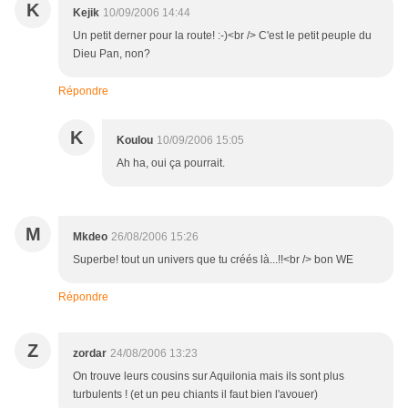
K
Kejik
10/09/2006 14:44
Un petit derner pour la route! :-)<br /> C'est le petit peuple du
Dieu Pan, non?
Répondre
K
Koulou
10/09/2006 15:05
Ah ha, oui ça pourrait.
M
Mkdeo
26/08/2006 15:26
Superbe! tout un univers que tu créés là...!!<br /> bon WE
Répondre
Z
zordar
24/08/2006 13:23
On trouve leurs cousins sur Aquilonia mais ils sont plus
turbulents ! (et un peu chiants il faut bien l'avouer)