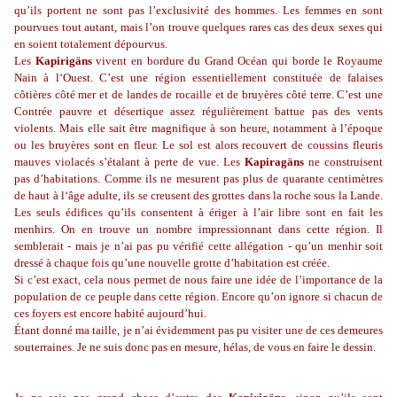
qu’ils portent ne sont pas l’exclusivité des hommes. Les femmes en sont
pourvues tout autant, mais l’on trouve quelques rares cas des deux sexes qui
en soient totalement dépourvus.
Les
Kapirigäns
vivent en bordure du Grand Océan qui borde le Royaume
Nain à l‘Ouest. C’est une région essentiellement constituée de falaises
côtières côté mer et de landes de rocaille et de bruyères côté terre. C’est une
Contrée pauvre et désertique assez régulièrement battue pas des vents
violents. Mais elle sait être magnifique à son heure, notamment à l’époque
ou les bruyères sont en fleur. Le sol est alors recouvert de coussins fleuris
mauves violacés s’étalant à perte de vue. Les
Kapiragäns
ne construisent
pas d’habitations. Comme ils ne mesurent pas plus de quarante centimètres
de haut à l‘âge adulte, ils se creusent des grottes dans la roche sous la Lande.
Les seuls édifices qu’ils consentent à ériger à l’air libre sont en fait les
menhirs. On en trouve un nombre impressionnant dans cette région. Il
semblerait - mais je n’ai pas pu vérifié cette allégation - qu’un menhir soit
dressé à chaque fois qu’une nouvelle grotte d’habitation est créée.
Si c’est exact, cela nous permet de nous faire une idée de l’importance de la
population de ce peuple dans cette région. Encore qu’on ignore si chacun de
ces foyers est encore habité aujourd’hui.
Étant donné ma taille, je n’ai évidemment pas pu visiter une de ces demeures
souterraines. Je ne suis donc pas en mesure, hélas, de vous en faire le dessin.