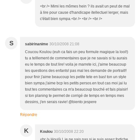
<br /> Mimi les mômes hein ? ils avait un peut de mal
à lire pour cause d'handicape itellectuel lerger, mais
c'était bien sympa.<br /> <br /> <br />
S
sabirinanime
30/10/2008 21:08
Coucou Koulou (euh ca fais un peu formule magique la lool!)
tu a telllement de commentaires que je ne savais si tu aurais
eu le temps de tout lire! voila je marrete ici, j'aime beaucoup
les questions des enfants! pas mal les demande de portrait!!
pour finir j'aime beaucoup les petite tete en bas! ton un style
bien sympa j'aime bcp les petits persos.en tout cas moi jai lu
tout tes commentaires ca m'a beaucoup touché et fais plaisir!
si ton planing te permet de corrigé de temps en temps mes
dessins, j'en serais ravie! @biento jespere
Répondre
K
Koulou
30/10/2008 22:20
<br /> Houlà ! je ne sais pas si je suis assez fortiche