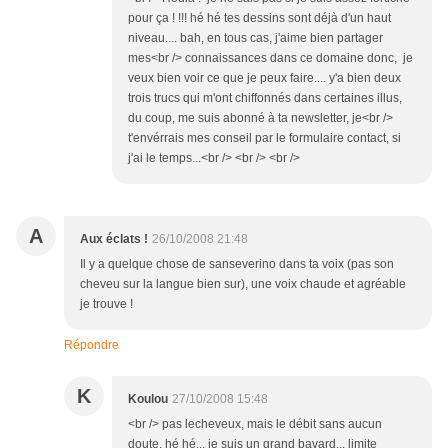
pour ça ! !!! hé hé tes dessins sont déjà d'un haut
niveau.... bah, en tous cas, j'aime bien partager
mes<br /> connaissances dans ce domaine donc, je
veux bien voir ce que je peux faire.... y'a bien deux
trois trucs qui m'ont chiffonnés dans certaines illus,
du coup, me suis abonné à ta newsletter, je<br />
t'envérrais mes conseil par le formulaire contact, si
j'ai le temps...<br /> <br /> <br />
A
Aux éclats !
26/10/2008 21:48
Il y a quelque chose de sanseverino dans ta voix (pas son
cheveu sur la langue bien sur), une voix chaude et agréable
je trouve !
Répondre
K
Koulou
27/10/2008 15:48
<br /> pas lecheveux, mais le débit sans aucun
doute, hé hé... je suis un grand bavard... limite