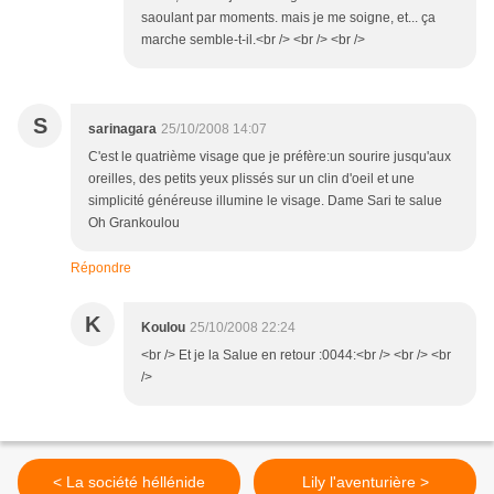
saoulant par moments. mais je me soigne, et... ça
marche semble-t-il.<br /> <br /> <br />
S
sarinagara
25/10/2008 14:07
C'est le quatrième visage que je préfère:un sourire jusqu'aux
oreilles, des petits yeux plissés sur un clin d'oeil et une
simplicité généreuse illumine le visage. Dame Sari te salue
Oh Grankoulou
Répondre
K
Koulou
25/10/2008 22:24
<br /> Et je la Salue en retour :0044:<br /> <br /> <br
/>
< La société héllénide
Lily l'aventurière >