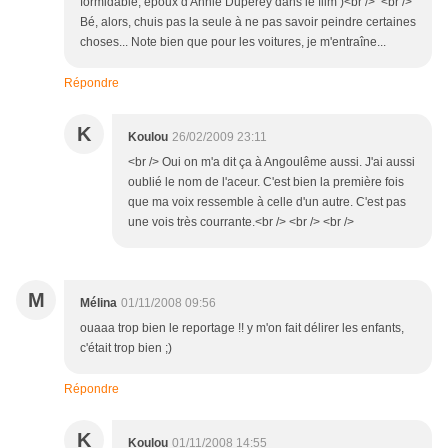
formidable, époux d'Annie Duperey dans le film )<br /> <br />
Bé, alors, chuis pas la seule à ne pas savoir peindre certaines
choses... Note bien que pour les voitures, je m'entraîne...
Répondre
K
Koulou
26/02/2009 23:11
<br /> Oui on m'a dit ça à Angoulême aussi. J'ai aussi
oublié le nom de l'aceur. C'est bien la première fois
que ma voix ressemble à celle d'un autre. C'est pas
une vois très courrante.<br /> <br /> <br />
M
Mélina
01/11/2008 09:56
ouaaa trop bien le reportage !! y m'on fait délirer les enfants,
c'était trop bien ;)
Répondre
K
Koulou
01/11/2008 14:55